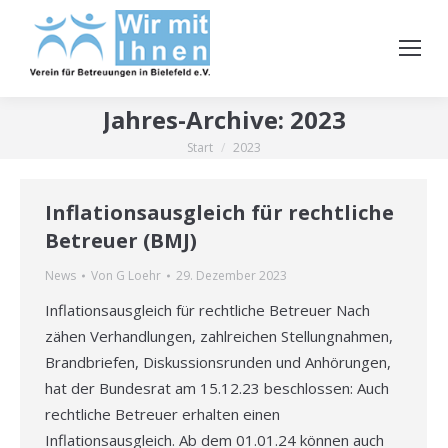
Jahres-Archive:
2023
Start
2023
Sie befinden sich hier:
Inflationsausgleich für rechtliche
Betreuer (BMJ)
News
Von
G Loehr
29. Dezember 2023
Inflationsausgleich für rechtliche Betreuer Nach
zähen Verhandlungen, zahlreichen Stellungnahmen,
Brandbriefen, Diskussionsrunden und Anhörungen,
hat der Bundesrat am 15.12.23 beschlossen: Auch
rechtliche Betreuer erhalten einen
Inflationsausgleich. Ab dem 01.01.24 können auch