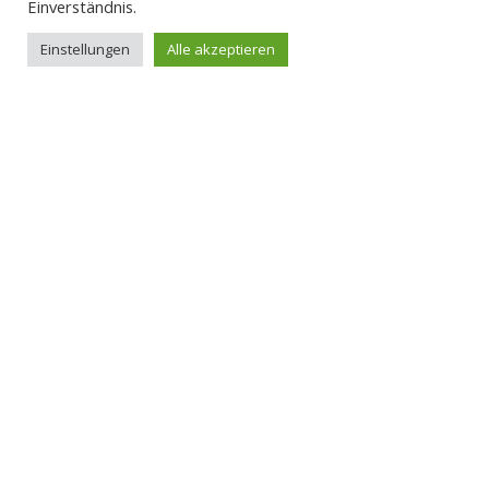
Einverständnis.
Einstellungen
Alle akzeptieren
0521.144-3622
Verein für Betreuungen e.V.
info@vereinfuerbetreuungen.de
Königsweg 5 in 33617 Bielefeld